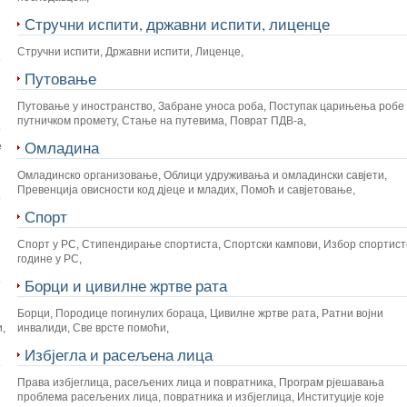
Стручни испити, државни испити, лиценце
Стручни испити
,
Државни испити
,
Лиценце
,
Путовање
Путовање у иностранство
,
Забране уноса роба
,
Поступак царињења робе 
путничком промету
,
Стање на путевима
,
Поврат ПДВ-а
,
Омладина
е
Омладинско организовање
,
Облици удруживања и омладински савјети
,
Превенција овисности код дјеце и младих
,
Помоћ и савјетовање
,
Спорт
Спорт у РС
,
Стипендирање спортиста
,
Спортски кампови
,
Избор спортист
године у РС
,
Борци и цивилне жртве рата
Борци
,
Породице погинулих бораца
,
Цивилне жртве рата
,
Ратни војни
и
,
инвалиди
,
Све врсте помоћи
,
Избјегла и расељена лица
Права избјеглица, расељених лица и повратника
,
Програм рјешавања
проблема расељених лица, повратника и избјеглица
,
Институције које