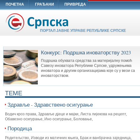
ПОЧЕТНА
ГРАЂАНИ
ПРИВРЕДА
ПОРТАЛ ЈАВНЕ УПРАВЕ РЕПУБЛИКЕ СРПСКЕ
Конкурс: Подршка иноваторству 2023
Подршка обухвата средства за материјалну помоћ
Савезу иноватора Републике Српске, удружењима
иноватора и другим организацијама које су у вези са
иноваторством.
TEME
Здравље - Здравствено осигурање
Водич кроз права
,
Здравље дјеце и мајки
,
Листа лијекова на рецепт
,
Обавезно осигурање
,
Ино осигурање
,
Боловање
,
Породица
Родитељство
,
Изводи из матичних књига
,
Брак и ванбрачна заједница
,