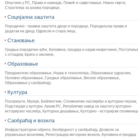
Општине у РС
,
Права и накнаде
,
Помоћ и савјетовање
,
Након смрти
,
Стратегија за развој породице
,
Социјална заштита
Породично - правна заштита дјеце и породице
,
Породиљска права и
додатак на дјецу
,
Одрасли и стара лица
,
Становање
Градња породичне куће
,
Куповина, продаја и најам некретнине
,
Поступањ
с отпадом
,
Брига о околини
,
Образовање
Предшколско образовање
,
Наука и технологија
,
Образовање одраслих
,
Основно образовање
,
Средње образовање
,
Високо образовање
,
Образовање у саобраћају
,
Култура
Позориште
,
Музеји
,
Библиотеке
,
Споменичко наслијеђе и културни пејзаж
,
Подстицаји у култури
,
Архив РС
,
Републички завод за заштиту културно-
историјског наслеђа
,
Културна дешавања
,
Културно - историјски спомениц
Саобраћај и возила
Инфраструктурни објекти
,
Безбједност у саобраћају
,
Дозволе за
управљање возилима
,
Регистрација моторних возила
,
Куповина и продаја