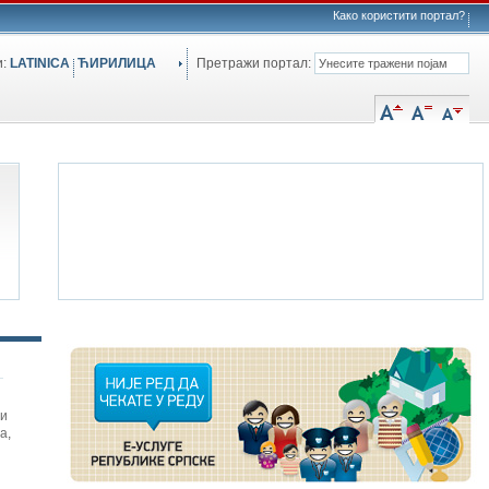
Како користити портал?
и:
LATINICA
ЋИРИЛИЦА
Претражи портал:
си
а
,