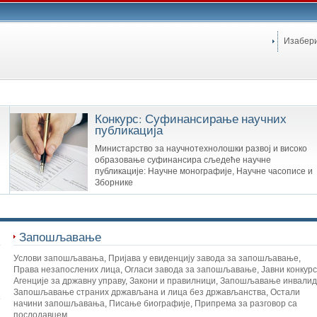
Изабер
Конкурс: Суфинансирање научних
публикација
Министарство за научнотехнолошки развој и високо
образовање суфинансира сљедеће научне
публикације: Научне монографије, Научне часописе и
Зборнике
Запошљавање
Услови запошљавања
,
Пријава у евиденцију завода за запошљавање
,
Права незапослених лица
,
Огласи завода за запошљавање
,
Јавни конкур
Агенције за државну управу
,
Закони и правилници
,
Запошљавање инвалид
Запошљавање страних држављана и лица без држављанства
,
Остали
начини запошљавања
,
Писање биографије
,
Припрема за разговор са
послодавцем
,