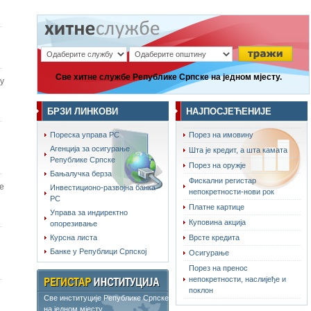
Све хитне службе Републике Српске на једном мјесту.
у
БРЗИ ЛИНКОВИ
НАЈПОСЈЕЋЕНИЈЕ
Пореска управа РС
Порез на имовину
Агенција за осигурање
Шта је кредит, а шта камата
Републике Српске
Порез на оружје
Бањалучка берза
Фискални регистар
е
Инвестиционо-развојна банка
непокретности-нови рок
РС
Платне картице
Управа за индиректно
Куповина акција
опорезивање
Курсна листа
Врсте кредита
Банке у Републици Српској
Осигурање
Порез на пренос
непокретности, наслијеђе и
поклон
Све институције Републике Српске
на једном мјесту.