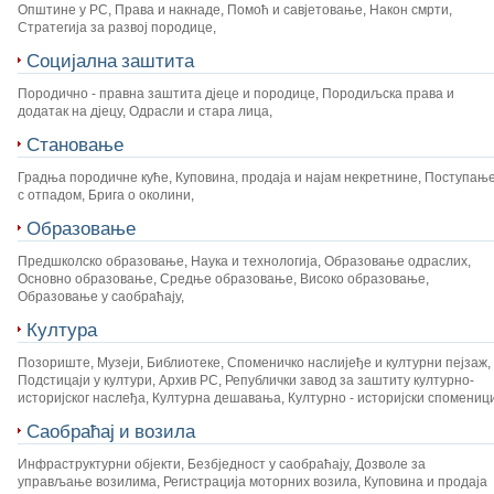
Општине у РС
,
Права и накнаде
,
Помоћ и савјетовање
,
Након смрти
,
Стратегија за развој породице
,
Социјална заштита
Породично - правна заштита дјеце и породице
,
Породиљска права и
додатак на дјецу
,
Одрасли и стара лица
,
Становање
Градња породичне куће
,
Куповина, продаја и најам некретнине
,
Поступањ
с отпадом
,
Брига о околини
,
Образовање
Предшколско образовање
,
Наука и технологија
,
Образовање одраслих
,
Основно образовање
,
Средње образовање
,
Високо образовање
,
Образовање у саобраћају
,
Култура
Позориште
,
Музеји
,
Библиотеке
,
Споменичко наслијеђе и културни пејзаж
,
Подстицаји у култури
,
Архив РС
,
Републички завод за заштиту културно-
историјског наслеђа
,
Културна дешавања
,
Културно - историјски спомениц
Саобраћај и возила
Инфраструктурни објекти
,
Безбједност у саобраћају
,
Дозволе за
управљање возилима
,
Регистрација моторних возила
,
Куповина и продаја