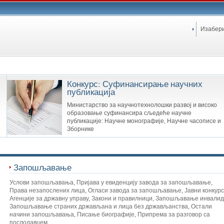
Изабер
Конкурс: Суфинансирање научних
публикација
Министарство за научнотехнолошки развој и високо
образовање суфинансира сљедеће научне
публикације: Научне монографије, Научне часописе и
Зборнике
Запошљавање
Услови запошљавања
,
Пријава у евиденцију завода за запошљавање
,
Права незапослених лица
,
Огласи завода за запошљавање
,
Јавни конкур
Агенције за државну управу
,
Закони и правилници
,
Запошљавање инвалид
Запошљавање страних држављана и лица без држављанства
,
Остали
начини запошљавања
,
Писање биографије
,
Припрема за разговор са
послодавцем
,