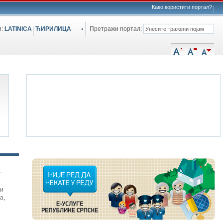
Како користити портал?
и:
LATINICA
ЋИРИЛИЦА
Претражи портал:
си
а
,