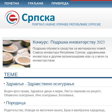
ПОЧЕТНА
ГРАЂАНИ
ПРИВРЕДА
ПОРТАЛ ЈАВНЕ УПРАВЕ РЕПУБЛИКЕ СРПСКЕ
Конкурс: Подршка иноваторству 2023
Подршка обухвата средства за материјалну помоћ
Савезу иноватора Републике Српске, удружењима
иноватора и другим организацијама које су у вези са
иноваторством.
TEME
Здравље - Здравствено осигурање
Водич кроз права
,
Здравље дјеце и мајки
,
Листа лијекова на рецепт
,
Обавезно осигурање
,
Ино осигурање
,
Боловање
,
Породица
Родитељство
,
Изводи из матичних књига
,
Брак и ванбрачна заједница
,