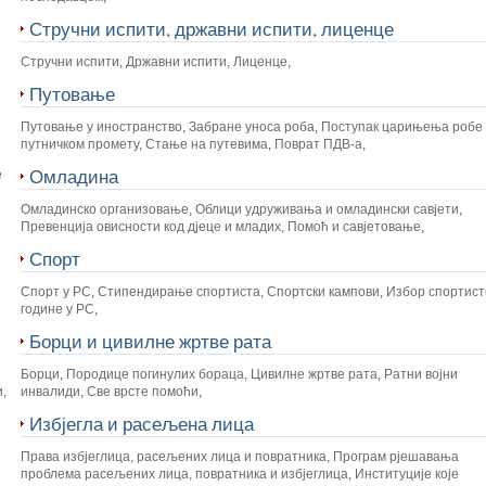
Стручни испити, државни испити, лиценце
Стручни испити
,
Државни испити
,
Лиценце
,
Путовање
Путовање у иностранство
,
Забране уноса роба
,
Поступак царињења робе 
путничком промету
,
Стање на путевима
,
Поврат ПДВ-а
,
Омладина
е
Омладинско организовање
,
Облици удруживања и омладински савјети
,
Превенција овисности код дјеце и младих
,
Помоћ и савјетовање
,
Спорт
Спорт у РС
,
Стипендирање спортиста
,
Спортски кампови
,
Избор спортист
године у РС
,
Борци и цивилне жртве рата
Борци
,
Породице погинулих бораца
,
Цивилне жртве рата
,
Ратни војни
и
,
инвалиди
,
Све врсте помоћи
,
Избјегла и расељена лица
Права избјеглица, расељених лица и повратника
,
Програм рјешавања
проблема расељених лица, повратника и избјеглица
,
Институције које