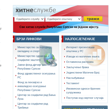
Све хитне службе Републике Српске на једном мјесту.
у
БРЗИ ЛИНКОВИ
НАЈПОСЈЕЋЕНИЈЕ
Министарство за породицу,
Интернет презентације
омладину и спорт
општина у РС
Министарство здравља и
Изводи из матичних књига
социјалне заштите
Оставинска расправа
Јавни фонд дјечије заштите
е
Закључење брака
Републике Српске
Јединствени Матични Број
Фонд здравственог осигурања
РС
Насљеђивање
Фонд за пензијско и
Тестамент
инвалидско осигурање
Имовински односи брачних
Републике Српске
супружника
Центар за социјални рад Бања
Поступак код смртног случаја
Лука
Центар за социјални рад
Требиње