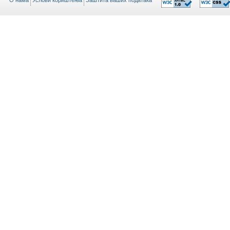
O нама
Услови кориштења
Заштита ваших података