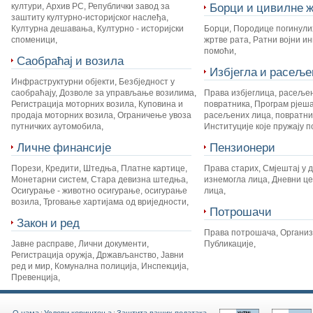
Борци и цивилне ж
култури
,
Архив РС
,
Републички завод за
заштиту културно-историјског наслеђа
,
Културна дешавања
,
Културно - историјски
Борци
,
Породице погинули
споменици
,
жртве рата
,
Ратни војни и
помоћи
,
Саобраћај и возила
Избјегла и расеље
Инфраструктурни објекти
,
Безбједност у
саобраћају
,
Дозволе за управљање возилима
,
Права избјеглица, расеље
Регистрација моторних возила
,
Куповина и
повратника
,
Програм рјеш
продаја моторних возила
,
Ограничење увоза
расељених лица, повратник
путничких аутомобила
,
Институције које пружају 
Личне финансије
Пензионери
Порези
,
Кредити
,
Штедња
,
Платне картице
,
Права старих
,
Смјештај у 
Монетарни систем
,
Стара девизна штедња
,
изнемогла лица
,
Дневни це
Осигурање - животно осигурање, осигурање
лица
,
возила
,
Трговање хартијама од вриједности
,
Потрошачи
Закон и ред
Права потрошача
,
Органи
Јавне расправе
,
Лични документи
,
Публикације
,
Регистрација оружја
,
Држављанство
,
Јавни
ред и мир
,
Комунална полиција
,
Инспекција
,
Превенција
,