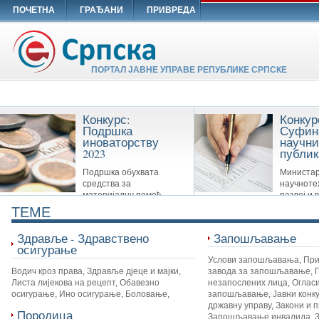
ПОЧЕТНА
ГРАЂАНИ
ПРИВРЕДА
ПОРТАЛ ЈАВНЕ УПРАВЕ РЕПУБЛИКЕ СРПСКЕ
Конкурс:
Конкур
Подршка
Суфин
иноваторству
научни
2023
публик
Подршка обухвата
Министар
средства за
научноте
материјалну помоћ
развој и 
Савезу иноватора Републике Српске,
образовање суфинансира сљ
TEME
удружењима иноватора и другим
публикације: Научне монограф
организацијама које су у вези са
часописе и Зборнике
Здравље - Здравствено
Запошљавање
иноваторством.
осигурање
Услови запошљавања
,
При
Водич кроз права
,
Здравље дјеце и мајки
,
завода за запошљавање
,
Листа лијекова на рецепт
,
Обавезно
незапослених лица
,
Огласи
осигурање
,
Ино осигурање
,
Боловање
,
запошљавање
,
Јавни конк
државну управу
,
Закони и 
Породица
Запошљавање инвалида
,