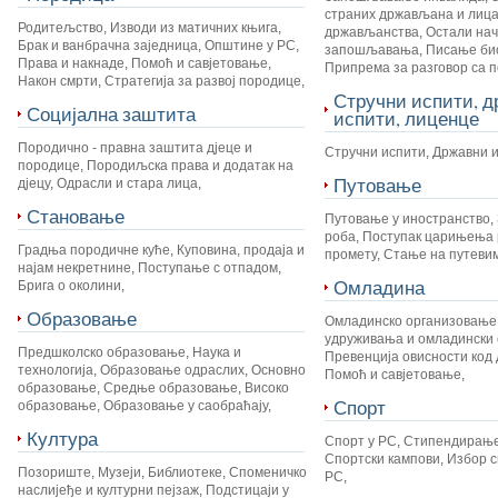
страних држављана и лица
Родитељство
,
Изводи из матичних књига
,
држављанства
,
Остали на
Брак и ванбрачна заједница
,
Општине у РС
,
запошљавања
,
Писање би
Права и накнаде
,
Помоћ и савјетовање
,
Припрема за разговор са 
Након смрти
,
Стратегија за развој породице
,
Стручни испити, 
Социјална заштита
испити, лиценце
Породично - правна заштита дјеце и
Стручни испити
,
Државни 
породице
,
Породиљска права и додатак на
Путовање
дјецу
,
Одрасли и стара лица
,
Становање
Путовање у иностранство
,
роба
,
Поступак царињења 
Градња породичне куће
,
Куповина, продаја и
промету
,
Стање на путеви
најам некретнине
,
Поступање с отпадом
,
Омладина
Брига о околини
,
Образовање
Омладинско организовање
удруживања и омладински 
Предшколско образовање
,
Наука и
Превенција овисности код 
технологија
,
Образовање одраслих
,
Основно
Помоћ и савјетовање
,
образовање
,
Средње образовање
,
Високо
Спорт
образовање
,
Образовање у саобраћају
,
Култура
Спорт у РС
,
Стипендирање
Спортски кампови
,
Избор с
Позориште
,
Музеји
,
Библиотеке
,
Споменичко
РС
,
наслијеђе и културни пејзаж
,
Подстицаји у