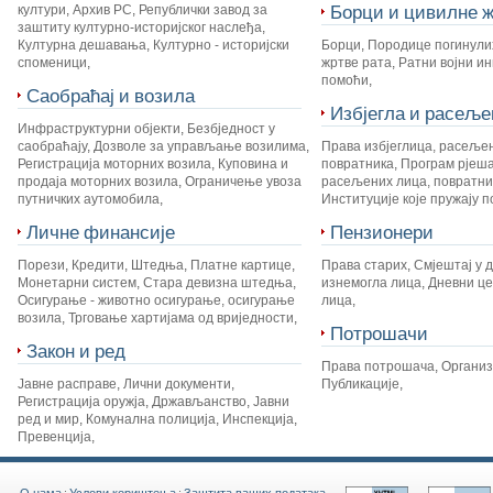
Борци и цивилне ж
култури
,
Архив РС
,
Републички завод за
заштиту културно-историјског наслеђа
,
Културна дешавања
,
Културно - историјски
Борци
,
Породице погинули
споменици
,
жртве рата
,
Ратни војни и
помоћи
,
Саобраћај и возила
Избјегла и расеље
Инфраструктурни објекти
,
Безбједност у
саобраћају
,
Дозволе за управљање возилима
,
Права избјеглица, расеље
Регистрација моторних возила
,
Куповина и
повратника
,
Програм рјеш
продаја моторних возила
,
Ограничење увоза
расељених лица, повратник
путничких аутомобила
,
Институције које пружају 
Личне финансије
Пензионери
Порези
,
Кредити
,
Штедња
,
Платне картице
,
Права старих
,
Смјештај у 
Монетарни систем
,
Стара девизна штедња
,
изнемогла лица
,
Дневни це
Осигурање - животно осигурање, осигурање
лица
,
возила
,
Трговање хартијама од вриједности
,
Потрошачи
Закон и ред
Права потрошача
,
Органи
Јавне расправе
,
Лични документи
,
Публикације
,
Регистрација оружја
,
Држављанство
,
Јавни
ред и мир
,
Комунална полиција
,
Инспекција
,
Превенција
,