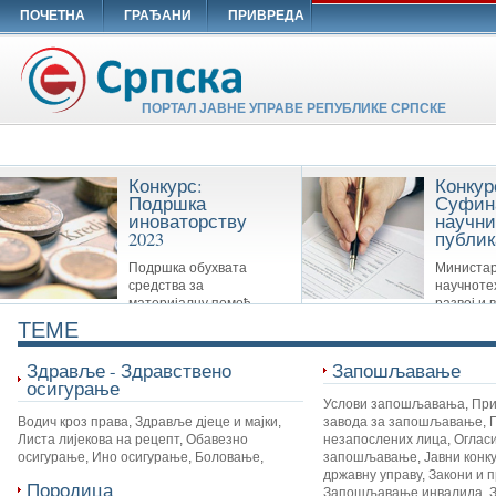
ПОЧЕТНА
ГРАЂАНИ
ПРИВРЕДА
ПОРТАЛ ЈАВНЕ УПРАВЕ РЕПУБЛИКЕ СРПСКЕ
Конкурс:
Конкур
Подршка
Суфин
иноваторству
научни
2023
публик
Подршка обухвата
Министар
средства за
научноте
материјалну помоћ
развој и 
Савезу иноватора Републике Српске,
образовање суфинансира сљ
TEME
удружењима иноватора и другим
публикације: Научне монограф
организацијама које су у вези са
часописе и Зборнике
Здравље - Здравствено
Запошљавање
иноваторством.
осигурање
Услови запошљавања
,
При
Водич кроз права
,
Здравље дјеце и мајки
,
завода за запошљавање
,
Листа лијекова на рецепт
,
Обавезно
незапослених лица
,
Огласи
осигурање
,
Ино осигурање
,
Боловање
,
запошљавање
,
Јавни конк
државну управу
,
Закони и 
Породица
Запошљавање инвалида
,