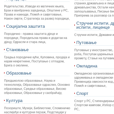
страних држављана и лица
Родитељство
,
Изводи из матичних књига
,
држављанства
,
Остали на
Брак и ванбрачна заједница
,
Општине у РС
,
запошљавања
,
Писање би
Права и накнаде
,
Помоћ и савјетовање
,
Припрема за разговор са 
Након смрти
,
Стратегија за развој породице
,
Стручни испити, 
Социјална заштита
испити, лиценце
Породично - правна заштита дјеце и
Стручни испити
,
Државни 
породице
,
Породиљска права и додатак на
Путовање
дјецу
,
Одрасли и стара лица
,
Становање
Путовање у иностранство
,
роба
,
Поступак царињења 
Градња породичне куће
,
Куповина, продаја и
промету
,
Стање на путеви
најам некретнине
,
Поступање с отпадом
,
Омладина
Брига о околини
,
Образовање
Омладинско организовање
удруживања и омладински 
Предшколско образовање
,
Наука и
Превенција овисности код 
технологија
,
Образовање одраслих
,
Основно
Помоћ и савјетовање
,
образовање
,
Средње образовање
,
Високо
Спорт
образовање
,
Образовање у саобраћају
,
Култура
Спорт у РС
,
Стипендирање
Спортски кампови
,
Избор с
Позориште
,
Музеји
,
Библиотеке
,
Споменичко
РС
,
наслијеђе и културни пејзаж
,
Подстицаји у