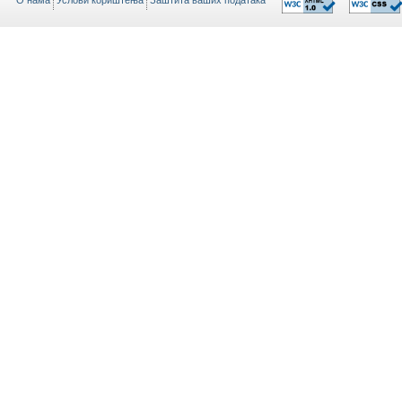
O нама
Услови кориштења
Заштита ваших података