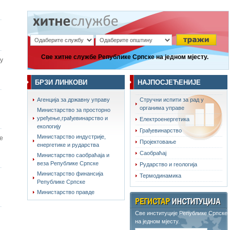
Све хитне службе Републике Српске на једном мјесту.
у
БРЗИ ЛИНКОВИ
НАЈПОСЈЕЋЕНИЈЕ
Агенција за државну управу
Стручни испити за рад у
органима управе
Министарство за просторно
уређење,грађевинарство и
Електроенергетика
екологију
Грађевинарство
Министарство индустрије,
е
Пројектовање
енергетике и рударства
Саобраћај
Министарство саобраћаја и
веза Републике Српске
Рударство и геологија
Министарство финансија
Термодинамика
Републике Српске
Министарство правде
Све институције Републике Српске
на једном мјесту.