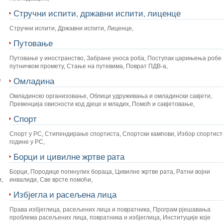
Стручни испити, државни испити, лиценце
Стручни испити
,
Државни испити
,
Лиценце
,
Путовање
Путовање у иностранство
,
Забране уноса роба
,
Поступак царињења робе 
путничком промету
,
Стање на путевима
,
Поврат ПДВ-а
,
Омладина
е
Омладинско организовање
,
Облици удруживања и омладински савјети
,
Превенција овисности код дјеце и младих
,
Помоћ и савјетовање
,
Спорт
Спорт у РС
,
Стипендирање спортиста
,
Спортски кампови
,
Избор спортист
године у РС
,
Борци и цивилне жртве рата
Борци
,
Породице погинулих бораца
,
Цивилне жртве рата
,
Ратни војни
и
,
инвалиди
,
Све врсте помоћи
,
Избјегла и расељена лица
Права избјеглица, расељених лица и повратника
,
Програм рјешавања
проблема расељених лица, повратника и избјеглица
,
Институције које