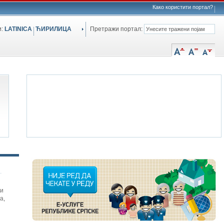
Како користити портал?
и:
LATINICA
ЋИРИЛИЦА
Претражи портал:
си
а
,