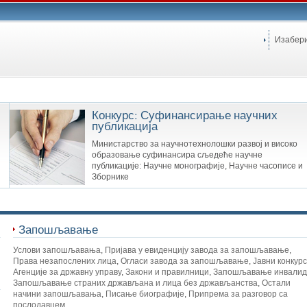
Изабер
Конкурс: Суфинансирање научних
публикација
Министарство за научнотехнолошки развој и високо
образовање суфинансира сљедеће научне
публикације: Научне монографије, Научне часописе и
Зборнике
Запошљавање
Услови запошљавања
,
Пријава у евиденцију завода за запошљавање
,
Права незапослених лица
,
Огласи завода за запошљавање
,
Јавни конкур
Агенције за државну управу
,
Закони и правилници
,
Запошљавање инвалид
Запошљавање страних држављана и лица без држављанства
,
Остали
начини запошљавања
,
Писање биографије
,
Припрема за разговор са
послодавцем
,