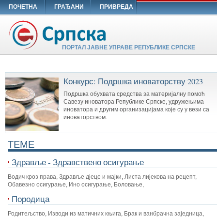
ПОЧЕТНА
ГРАЂАНИ
ПРИВРЕДА
ПОРТАЛ ЈАВНЕ УПРАВЕ РЕПУБЛИКЕ СРПСКЕ
Конкурс: Подршка иноваторству 2023
Подршка обухвата средства за материјалну помоћ
Савезу иноватора Републике Српске, удружењима
иноватора и другим организацијама које су у вези са
иноваторством.
TEME
Здравље - Здравствено осигурање
Водич кроз права
,
Здравље дјеце и мајки
,
Листа лијекова на рецепт
,
Обавезно осигурање
,
Ино осигурање
,
Боловање
,
Породица
Родитељство
,
Изводи из матичних књига
,
Брак и ванбрачна заједница
,