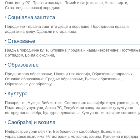
Општине у РС
,
Права и накнаде
,
Помоћ и савјетовање
,
Након смрти
,
Стратегија за развој породице
,
Социјална заштита
Породично - правна заштита дјеце и породице
,
Породиљска права и
додатак на дјецу
,
Одрасли и стара лица
,
Становање
Градња породичне куће
,
Куповина, продаја и најам некретнине
,
Поступањ
с отпадом
,
Брига о околини
,
Образовање
Предшколско образовање
,
Наука и технологија
,
Образовање одраслих
,
Основно образовање
,
Средње образовање
,
Високо образовање
,
Образовање у саобраћају
,
Култура
Позориште
,
Музеји
,
Библиотеке
,
Споменичко наслијеђе и културни пејзаж
,
Подстицаји у култури
,
Архив РС
,
Републички завод за заштиту културно-
историјског наслеђа
,
Културна дешавања
,
Културно - историјски спомениц
Саобраћај и возила
Инфраструктурни објекти
,
Безбједност у саобраћају
,
Дозволе за
управљање возилима
,
Регистрација моторних возила
,
Куповина и продаја