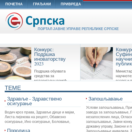
ПОЧЕТНА
ГРАЂАНИ
ПРИВРЕДА
ПОРТАЛ ЈАВНЕ УПРАВЕ РЕПУБЛИКЕ СРПСКЕ
Конкурс:
Конкур
Подршка
Суфин
иноваторству
научни
2023
публик
Подршка обухвата
Министар
средства за
научноте
материјалну помоћ
развој и 
Савезу иноватора Републике Српске,
образовање суфинансира сљ
TEME
удружењима иноватора и другим
публикације: Научне монограф
организацијама које су у вези са
часописе и Зборнике
Здравље - Здравствено
Запошљавање
иноваторством.
осигурање
Услови запошљавања
,
При
Водич кроз права
,
Здравље дјеце и мајки
,
завода за запошљавање
,
Листа лијекова на рецепт
,
Обавезно
незапослених лица
,
Огласи
осигурање
,
Ино осигурање
,
Боловање
,
запошљавање
,
Јавни конк
државну управу
,
Закони и 
Породица
Запошљавање инвалида
,