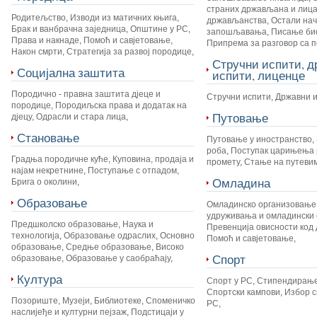
страних држављана и лица
Родитељство
,
Изводи из матичних књига
,
држављанства
,
Остали на
Брак и ванбрачна заједница
,
Општине у РС
,
запошљавања
,
Писање би
Права и накнаде
,
Помоћ и савјетовање
,
Припрема за разговор са 
Након смрти
,
Стратегија за развој породице
,
Стручни испити, 
Социјална заштита
испити, лиценце
Породично - правна заштита дјеце и
Стручни испити
,
Државни 
породице
,
Породиљска права и додатак на
Путовање
дјецу
,
Одрасли и стара лица
,
Становање
Путовање у иностранство
,
роба
,
Поступак царињења 
Градња породичне куће
,
Куповина, продаја и
промету
,
Стање на путеви
најам некретнине
,
Поступање с отпадом
,
Омладина
Брига о околини
,
Образовање
Омладинско организовање
удруживања и омладински 
Предшколско образовање
,
Наука и
Превенција овисности код 
технологија
,
Образовање одраслих
,
Основно
Помоћ и савјетовање
,
образовање
,
Средње образовање
,
Високо
Спорт
образовање
,
Образовање у саобраћају
,
Култура
Спорт у РС
,
Стипендирање
Спортски кампови
,
Избор с
Позориште
,
Музеји
,
Библиотеке
,
Споменичко
РС
,
наслијеђе и културни пејзаж
,
Подстицаји у