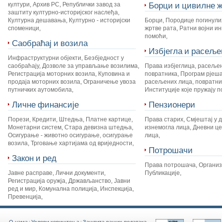
Борци и цивилне ж
култури
,
Архив РС
,
Републички завод за
заштиту културно-историјског наслеђа
,
Културна дешавања
,
Културно - историјски
Борци
,
Породице погинули
споменици
,
жртве рата
,
Ратни војни и
помоћи
,
Саобраћај и возила
Избјегла и расеље
Инфраструктурни објекти
,
Безбједност у
саобраћају
,
Дозволе за управљање возилима
,
Права избјеглица, расеље
Регистрација моторних возила
,
Куповина и
повратника
,
Програм рјеш
продаја моторних возила
,
Ограничење увоза
расељених лица, повратник
путничких аутомобила
,
Институције које пружају 
Личне финансије
Пензионери
Порези
,
Кредити
,
Штедња
,
Платне картице
,
Права старих
,
Смјештај у 
Монетарни систем
,
Стара девизна штедња
,
изнемогла лица
,
Дневни це
Осигурање - животно осигурање, осигурање
лица
,
возила
,
Трговање хартијама од вриједности
,
Потрошачи
Закон и ред
Права потрошача
,
Органи
Јавне расправе
,
Лични документи
,
Публикације
,
Регистрација оружја
,
Држављанство
,
Јавни
ред и мир
,
Комунална полиција
,
Инспекција
,
Превенција
,