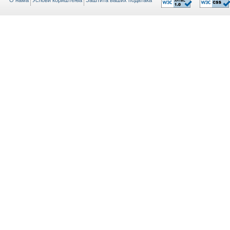
O нама
Услови кориштења
Заштита ваших података