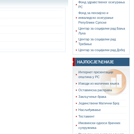
Фонд здравственог осигурања
РС
Фонд за пензијско и
инвалидско осигурање
Републике Српске
Центар за социјални рад Бања
Лука
Центар за социјални рад
Требиње
Центар за социјални рад Добој
НАЈПОСЈЕЋЕНИЈЕ
Интернет презентације
општина у РС
Изводи из матичних књига
Оставинска расправа
Закључење брака
Јединствени Матични Број
Насљеђивање
Тестамент
Имовински односи брачних
супружника