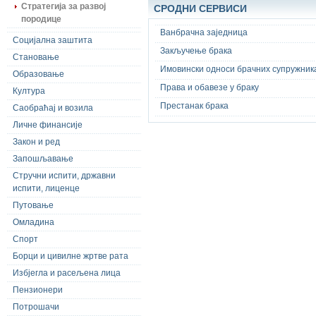
Стратегија за развој
СРОДНИ СЕРВИСИ
породице
Ванбрачна заједница
Социјална заштита
Закључење брака
Становање
Имовински односи брачних супружник
Образовање
Права и обавезе у браку
Култура
Престанак брака
Саобраћај и возила
Личне финансије
Закон и ред
Запошљавање
Стручни испити, државни
испити, лиценце
Путовање
Омладина
Спорт
Борци и цивилне жртве рата
Избјегла и расељена лица
Пензионери
Потрошачи