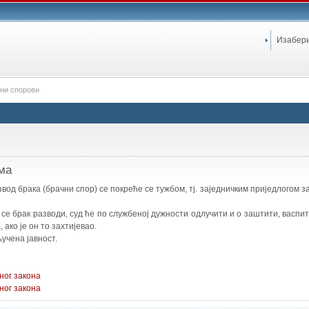
Изабер
ни спорови
ма
од брака (брачни спор) се покреће се тужбом, тј. заједничким приједлогом за
се брак разводи, суд ће по службеној дужности одлучити и о заштити, васпи
ако је он то захтијевао.
учена јавност.
ног закона
ног закона