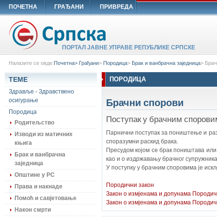
ПОЧЕТНА
ГРАЂАНИ
ПРИВРЕДА
ПОРТАЛ ЈАВНЕ УПРАВЕ РЕПУБЛИКЕ СРПСКЕ
Налазите се овде:
Почетна>
Грађани
>
Породица
>
Брак и ванбрачна заједница
>
Брач
ТЕМЕ
ПОРОДИЦА
Здравље - Здравствено
Брачни спорови
осигурање
Породица
Поступак у брачним спорови
Родитељство
Парнични поступак за поништење и разв
Изводи из матичних
споразумни раскид брака.
књига
Пресудом којом се брак поништава или 
Брак и ванбрачна
као и о издржавању брачног супружника, 
заједница
У поступку у брачним споровима је искљ
Општине у РС
Породични закон
Права и накнаде
Закон о измјенама и допунама Породич
Помоћ и савјетовање
Закон о измјенама и допунама Породич
Након смрти