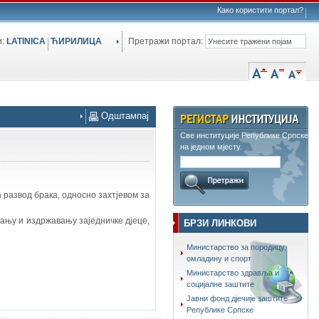
Како користити портал?
и:
LATINICA
ЋИРИЛИЦА
Претражи портал:
Одштампај
Све институције Републике Српске
на једном мјесту.
 развод брака, односно захтјевом за
тању и издржавању заједничке дјеце,
БРЗИ ЛИНКОВИ
Министарство за породицу,
омладину и спорт
Министарство здравља и
социјалне заштите
Јавни фонд дјечије заштите
Републике Српске