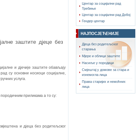
Центар за социјални рад
Требиње
Центар за социјални рад Добој
Гендер центар
НАЈПОСЈЕЋЕНИЈЕ
јалне заштите дјеце без
Дјеца без родитељског
старања
Мјере и облици заштите
Насиље у породици
цијалне и дјечије заштите обављају
Смјештај у домове за стара и
рад су основни носиоци социјалне,
изнемогла лица
ручних услуга.
Права старијих и немоћних
лица
н породичним приликама а то су:
 смјештена и дјеца без родитељског