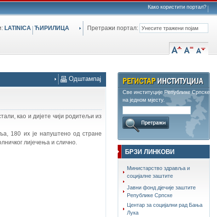
Како користити портал?
и:
LATINICA
ЋИРИЛИЦА
Претражи портал:
Одштампај
Све институције Републике Српске
на једном мјесту.
тали, као и дијете чији родитељи из
ља, 180 их је напуштено од стране
лничког лијечења и слично.
БРЗИ ЛИНКОВИ
Министарство здравља и
социјалне заштите
Јавни фонд дјечије заштите
Републике Српске
Центар за социјални рад Бања
Лука