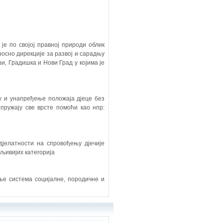
је по својој правној природи облик
носно дирекције за развој и сарадњу
, Градишка и Нови Град у којима је
ју и унапређење положаја дјеце без
пружају све врсте помоћи као нпр:
дјелатности на спровођењу дјечије
љивијих категорија
ње система социјалне, породичне и