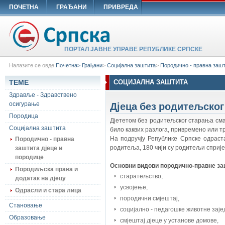
ПОЧЕТНА
ГРАЂАНИ
ПРИВРЕДА
ПОРТАЛ ЈАВНЕ УПРАВЕ РЕПУБЛИКЕ СРПСКЕ
Налазите се овде:
Почетна>
Грађани
>
Социјална заштита
>
Породично - правна зашт
ТЕМЕ
СОЦИЈАЛНА ЗАШТИТА
Здравље - Здравствено
Дјеца без родитељског
осигурање
Породица
Дјететом без родитељског старања смат
Социјална заштита
било каквих разлога, привремено или т
На подручју Републике Српске одраст
Породично - правна
родитеља, 180 чији су родитељи сприје
заштита дјеце и
породице
Основни видови породично-правне за
Породиљска права и
старатељство,
додатак на дјецу
усвојење,
Одрасли и стара лица
породични смјештај,
Становање
социјално - педагошке животне заје
Образовање
смјештај дјеце у установе домове,