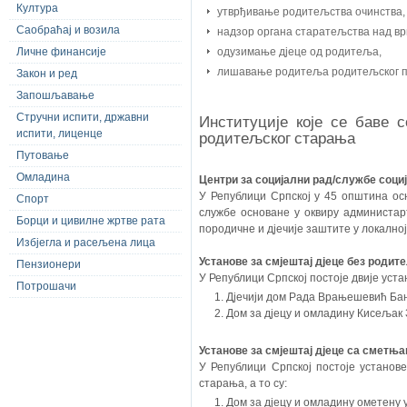
Култура
утврђивање родитељства очинства,
Саобраћај и возила
надзор органа старатељства над в
Личне финансије
одузимање дјеце од родитеља,
лишавање родитеља родитељског п
Закон и ред
Запошљавање
Стручни испити, државни
Институције које се баве 
испити, лиценце
родитељског старања
Путовање
Омладина
Центри за социјални рад/службе социј
У Републици Српској у 45 општина осн
Спорт
службе основане у оквиру администар
Борци и цивилне жртве рата
породичне и дјечије заштите у локално
Избјегла и расељена лица
Установе за смјештај дјеце без роди
Пензионери
У Републици Српској постоје двије уста
Потрошачи
Дјечији дом Рада Врањешевић Ба
Дом за дјецу и омладину Кисељак
Установе за смјештај дјеце са сметња
У Републици Српској постоје установе
старања, а то су:
Дом за дјецу и омладину ометену у