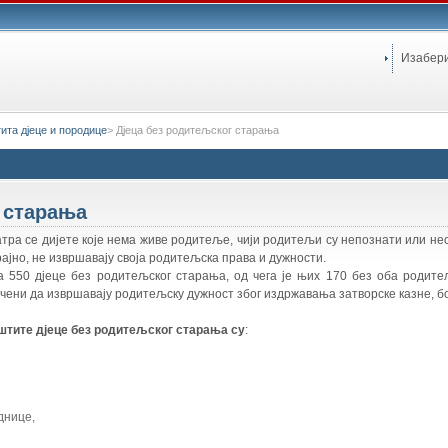
Изабер
ита дјеце и породице
>
Дјеца без родитељског старања
 старања
ра се дијете које нема живе родитеље, чији родитељи су непознати или нес
рајно, не извршавају своја родитељска права и дужности.
а 550 дјеце без родитељског старања, од чега је њих 170 без оба родите
чени да извршавају родитељску дужност због издржавања затворске казне, бо
штите дјеце без родитељског старања су
:
днице,