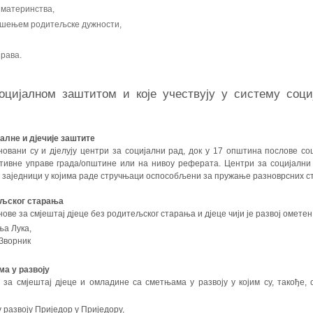
 материнства,
ршењем родитељске дужности,
рава.
социјалном заштитом и које учествују у систему соци
алне и дјечије заштите
овани су и дјелују центри за социјални рад, док у 17 општина послове со
тивне управе града/општине или на нивоу реферата. Центри за социјални 
ј заједници у којима раде стручњаци оспособљени за пружање разноврсних ст
тељског старања
нове за смјештај дјеце без родитељског старања и дјеце чији је развој омете
ња Лука,
 Зворник
ма у развоју
 за смјештај дјеце и омладине са сметњама у развоју у којим су, такође,
 развоју Приједор у Приједору,