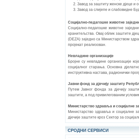
Завод за заштиту женске дјеце и
Завод за слијепе и слабовидне Бу
Социјално-педагошке животне заједн
Социјално-педагошке животне заједниц
хранитељства. Овај облик заштите дјец
(DEZA) заједно са Министарством здра
пројекат реализован.
Невладине организације
Бројне су невладине организације кој
социјалног старања. Основна дјелатн
инструктивна настава, радионички прог
Јавни фонд за дјечију заштиту Репуб
Путем Јавног фонда за дјечију зашти
заштите, а под привилегованим условим
Министарство здравља и социјалне з
Министарство здравља и социјалне за
дјечије заштите кроз Сектор за социјал
СРОДНИ СЕРВИСИ