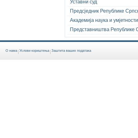
Уставни суд
Предсједник Републике Српс
Aкадемија наука и умјетности
Представништва Републике С
O нама
Услови кориштења
Заштита ваших података