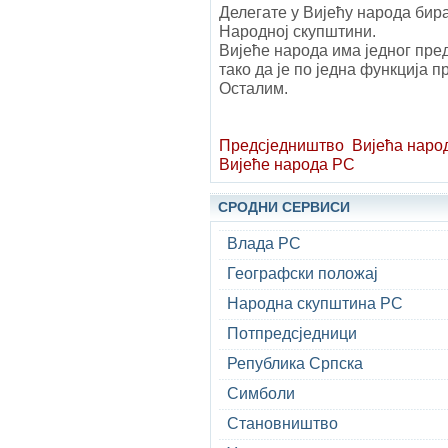
Делегате у Вијећу народа бира
Народној скупштини.
Вијеће народа има једног пред
тако да је по једна функција 
Осталим.
Предсједништво
Вијећа наро
Вијеће народа РС
СРОДНИ СЕРВИСИ
Влада РС
Географски положај
Народна скупштина РС
Потпредсједници
Република Српска
Симболи
Становништво