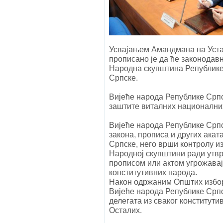
Усвајањем Амандмана на Уст
прописано је да ће законодав
Народна скупштина Републике
Српске.
Вијеће народа Републике Српс
заштите виталних националних
Вијеће народа Републике Српс
закона, прописа и других ака
Српске, него врши контролу из
Народној скупштини ради утв
прописом или актом угрожава
конститутивних народа.
Након одржаним Општих избор
Вијеће народа Републике Српск
делегата из сваког конститути
Осталих.