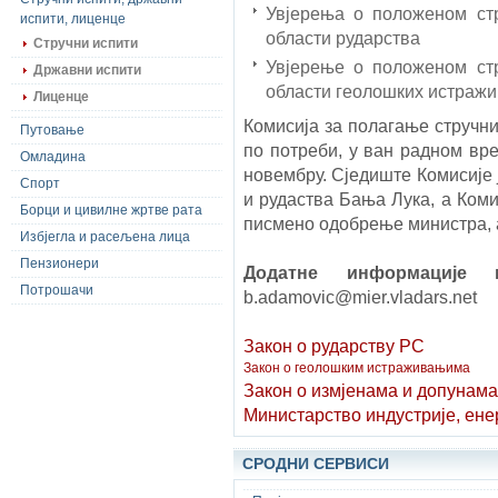
Увјерења о положеном ст
испити, лиценце
области рударства
Стручни испити
Увјерење о положеном ст
Државни испити
области геолошких истраж
Лиценце
Комисија за полагање стручни
Путовање
по потреби, у ван радном вре
Омладина
новембру. Сједиште Комисије 
Спорт
и рудаства Бања Лука, а Коми
Борци и цивилне жртве рата
писмено одобрење министра, а
Избјегла и расељена лица
Пензионери
Додатне информације
Потрошачи
b.adamovic@mier.vladars.net
Закон о рударству РС
Закон о геолошким истраживањима
Закон о измјенама и допунам
Министарство индустрије, ене
СРОДНИ СЕРВИСИ