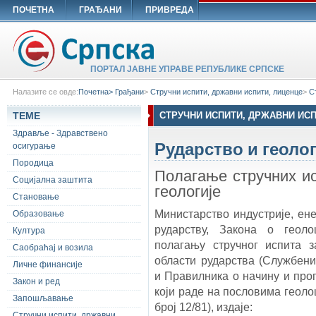
ПОЧЕТНА
ГРАЂАНИ
ПРИВРЕДА
ПОРТАЛ ЈАВНЕ УПРАВЕ РЕПУБЛИКЕ СРПСКЕ
Налазите се овде:
Почетна>
Грађани
>
Стручни испити, државни испити, лиценце
>
С
ТЕМЕ
СТРУЧНИ ИСПИТИ, ДРЖАВНИ ИС
Здравље - Здравствено
Рударство и геолог
осигурање
Породица
Полагање стручних ис
Социјална заштита
геологије
Становање
Министарство индустрије, ене
Образовање
рударству, Закона о геол
Култура
полагању стручног испита 
Саобраћај и возила
области рударства (Службени 
Личне финансије
и Правилника о начину и про
Закон и ред
који раде на пословима геол
Запошљавање
број 12/81), издаје:
Стручни испити, државни