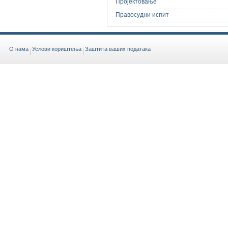
Пројектовање
Правосудни испит
O нама
Услови кориштења
Заштита ваших података