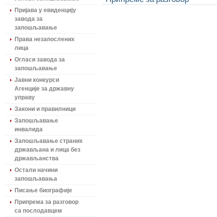
Пријава у евиденцију
завода за
запошљавање
Права незапослених
лица
Огласи завода за
запошљавање
Јавни конкурси
Агенције за државну
управу
Закони и правилници
Запошљавање
инвалида
Запошљавање страних
држављана и лица без
држављанства
Остали начини
запошљавања
Писање биографије
Припрема за разговор
са послодавцем