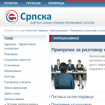
ПОЧЕТНА
ГРАЂАНИ
ПРИВРЕДА
ПОРТАЛ ЈАВНЕ УПРАВЕ РЕПУБЛИКЕ СРПСКЕ
Налазите се овде:
Почетна>
Грађани
>
Запошљавање
>
Припрема за разговор са по
ТЕМЕ
ЗАПОШЉАВАЊЕ
Здравље - Здравствено
Припрема за разговор
осигурање
Породица
З
апошљав
Социјална заштита
програма 
друге мјер
Становање
садржани с
Образовање
Култура
Саобраћај и возила
Личне финансије
Закон и ред
Питања за послодавца
Запошљавање
Припреме за разговор
Услови запошљавања