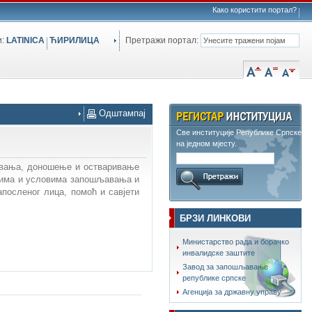
Како користити портал?
и:
LATINICA
ЋИРИЛИЦА
Претражи портал:
Одштампај
Све институције Републике Српске
на једном мјесту.
авања, доношење и остваривање
има и условима запошљавања и
посленог лица, помоћ и савјети
БРЗИ ЛИНКОВИ
Министарство рада и борачко
инвалидске заштите
Завод за запошљавање
републике српске
Агенција за државну управу