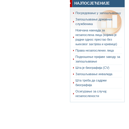
НАЈПОСЈЕЋЕНИЈЕ
Посредовање у запошљавању
Запошљавање државних
службеника
Новчана накнада за
незапослена лица (којима је
радни однос престао без
њиховог захтјева и кривице)
Права незапослених лица
Подношење пријаве заводу за
запошљавање
Шта је биографија (CV)
Запошљавање инвалида
Шта треба да садржи
биографија
Осигурање за случај
незапослености