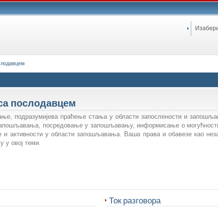
Изабер
слодавцем
 са послодавцем
ање,
подразумијева
праћење стања у области запослености и запошљ
запошљавања, посредовање у запошљавању, информисање о могућност
е и активности у области запошљавања.
Ваша права и обавезе као неза
у у овој теми.
Ток разговора